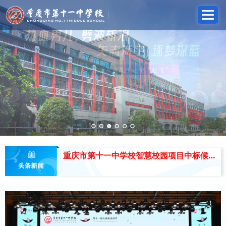
重庆市第十一中学校智慧校园项目中标候选人公示