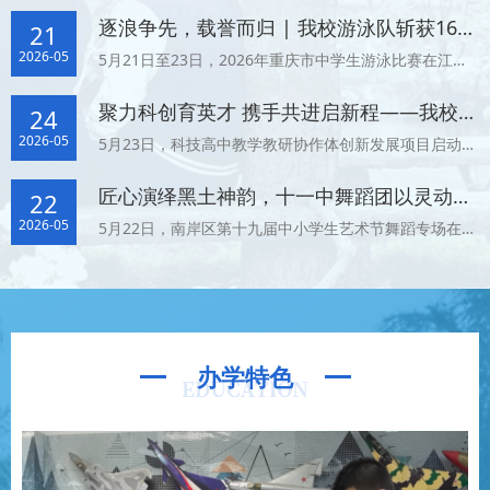
逐浪争先，载誉而归 | 我校游泳队斩获16金8银3铜，..
21
2026-05
5月21日至23日，2026年重庆市中学生游泳比赛在江津区京师实验学校圆满举行。本次赛事汇聚全市27所学校代表..
聚力科创育英才 携手共进启新程——我校参与全国科..
24
2026-05
5月23日，科技高中教学教研协作体创新发展项目启动会在北京理工大学附属科技中学顺利召开。本次会议由中国..
匠心演绎黑土神韵，十一中舞蹈团以灵动舞姿斩获南岸..
22
2026-05
5月22日，南岸区第十九届中小学生艺术节舞蹈专场在龙职中圆满举行，我校舞蹈团作品《再望这片黑土》惊艳亮..
办学特色