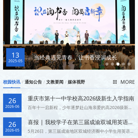
13
当经典遇见青春，让书香浸润成长
2025-05
MORE
校园快讯
通知公告
文教要闻
媒体视野
重庆市第十一中学校高2026级新生入学指南
26
2026-06
百年十一启新程，少年逐梦赴山海亲爱的高2026级新同学：你好！一纸彩笺，熨烫圆梦的欢喜，从今往后的三年..
喜报 | 我校学子在第三届成渝双城用英语讲好中国故..
26
2026-05
5月26日，第三届成渝地区双城经济圈中小学生用英语讲好中国故事大赛总决赛圆满落幕。本次大赛联动成都、重..