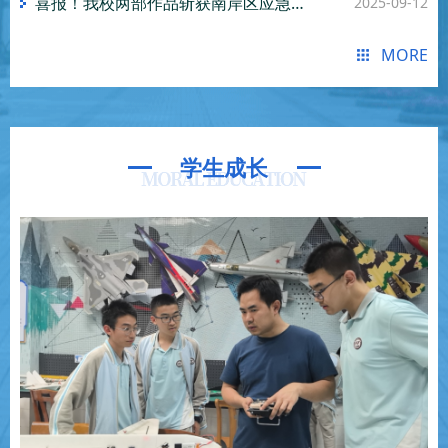
喜报！我校两部作品斩获南岸区应急科普微视频大赛一..
2025-09-12
MORE
学生成长