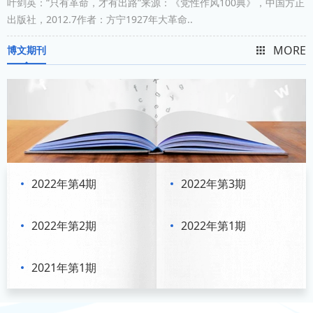
叶剑英：“只有革命，才有出路”来源：《党性作风100典》，中国方正
出版社，2012.7作者：方宁1927年大革命..
MORE
博文期刊
2022年第4期
2022年第3期
2022年第2期
2022年第1期
2021年第1期