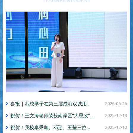
喜报 | 我校学子在第三届成渝双城用英语讲好中国故..
2026-05-26
祝贺！王文涛老师荣获南岸区“大思政”主题班会竞赛..
2025-12-13
祝贺！我校李秉珈、邓翔、王莹三位体育教师均斩获市..
2025-12-10