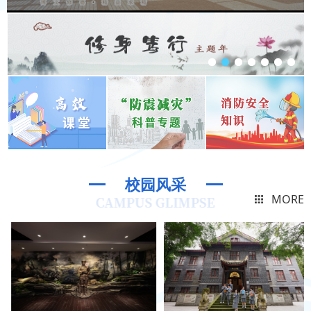
校园风采
MORE