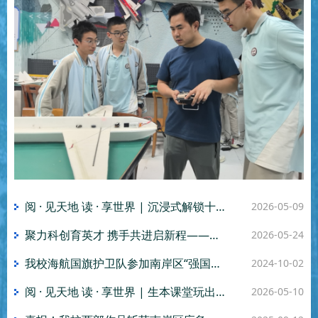
阅 · 见天地 读 · 享世界 | 沉浸式解锁十一中大阅..
2026-05-09
聚力科创育英才 携手共进启新程——我校参与全国科..
2026-05-24
我校海航国旗护卫队参加南岸区“强国复兴有我”升国..
2024-10-02
阅 · 见天地 读 · 享世界 | 生本课堂玩出新花样！..
2026-05-10