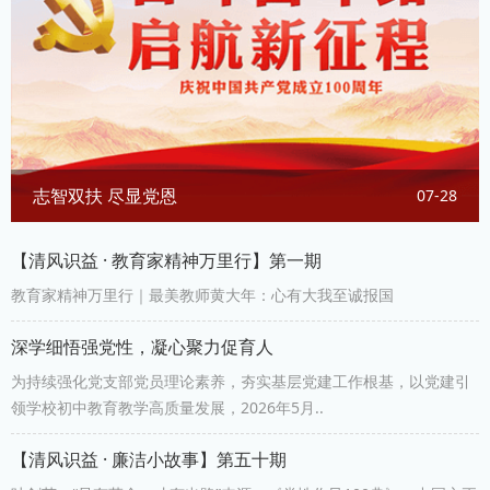
志智双扶 尽显党恩
07-28
【清风识益 · 教育家精神万里行】第一期
教育家精神万里行｜最美教师黄大年：心有大我至诚报国
深学细悟强党性，凝心聚力促育人
为持续强化党支部党员理论素养，夯实基层党建工作根基，以党建引
领学校初中教育教学高质量发展，2026年5月..
【清风识益 · 廉洁小故事】第五十期