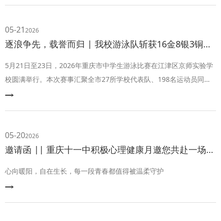
现了十一中学子朝气蓬勃、自信向上、团结奋进、坚韧执着的精神风
貌与鲜明艺术特色。
05-21
2026
逐浪争先，载誉而归 | 我校游泳队斩获16金8银3铜，获高中组团体总分第一名！
5月21日至23日，2026年重庆市中学生游泳比赛在江津区京师实验学
校圆满举行。本次赛事汇聚全市27所学校代表队、198名运动员同台
竞技，赛场水花四溅、精彩纷呈。我校游泳队选派10名队员奋勇角
逐，凭借过硬实力与默契配合，斩获16金8银3铜，荣膺高中组团体总
分第一名，再创佳绩。
05-20
2026
邀请函 || 重庆十一中积极心理健康月邀您共赴一场心灵之约
心向暖阳，自在生长，每一段青春都值得被温柔守护