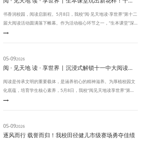
阅 · 见天地 读 · 享世界 | 生本课堂玩出新花样！十一少年以书为舟逐光成长
书香润校园，阅读启新程。5月8日，我校“阅·见天地读·享世界”第十二
届大阅读活动圆满落下帷幕。作为活动核心环节之一，“生本课堂”深
度践行生本教育理念，立足“以学生为中心”，融合各学科特色，搭建
沉浸式阅读平台，让学生成为阅读与课堂的主角。
05-09
2026
阅 · 见天地 读 · 享世界 | 沉浸式解锁十一中大阅读别样风采
阅读是传承文明的重要载体，是涵养初心的精神滋养。为厚植校园文
化底蕴，培育学生核心素养，5月8日，我校“阅见天地读享世界”第十
二届大阅读活动圆满举行。我校领导班子、十一中教育集团成员校行
政干部代表以及共建单位领导代表出席活动，与十一师生共赴书香之
约，以阅读为桥，涵养文明气质，厚植文化根基。
05-09
2026
逐风而行 载誉而归！我校田径健儿市级赛场勇夺佳绩