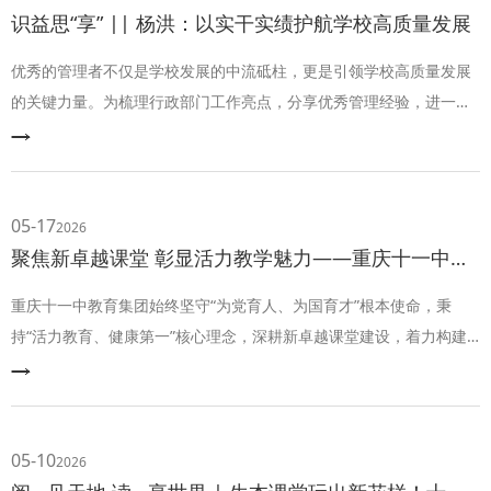
识益思“享” || 杨洪：以实干实绩护航学校高质量发展
优秀的管理者不仅是学校发展的中流砥柱，更是引领学校高质量发展
的关键力量。为梳理行政部门工作亮点，分享优秀管理经验，进一步
加强各部门间的学习交流，学校每周三常态化举行“行政管理微分
享”会议，博采众长，助力行政干部共同成长。
05-17
2026
聚焦新卓越课堂 彰显活力教学魅力——重庆十一中教育集团2026年教学开放周圆满落幕
重庆十一中教育集团始终坚守“为党育人、为国育才”根本使命，秉
持“活力教育、健康第一”核心理念，深耕新卓越课堂建设，着力构建
共建、共研、共享、共生的活力课堂生态。为持续推进重庆市新卓越
教研、新卓越课堂长效落地，在南岸区教师进修学院和重庆市七校联
盟教共体的大力支持下，重庆十一中教育集团2026年教学开放周跨区
域联合教研活动圆满落幕。
05-10
2026