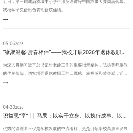
近日，第三届成渝双城中小学生用英语讲好中国故事大赛圆满落幕。
我校学子凭借出色表现斩获佳绩。
05-06
2026
“缘聚温馨·赏春相伴”——我校开展2026年退休教职工春季健步活动
为深入贯彻习近平总书记对老龄工作的重要指示精神，弘扬尊师重教
的优良传统，切实增强退休教职工的归属感、幸福感和荣誉感，近
日，我校精心组织开展了以“缘聚温馨·赏春相伴”为主题的退休教职工
春季健步活动。活动以现有退休教职工小组为单位，前往近郊公园、
植物园等地，让退休教职工在盎然春意中畅叙情谊、共话发展。
04-30
2026
识益思“享” || 马果：以实干立身、以执行成事、以温度育人——做一名有辨识度的中层干部
优秀的管理者不仅是学校发展的中流砥柱，更是引领学校高质量发展