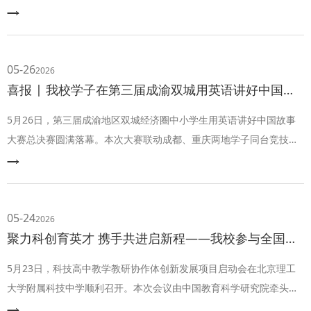
十一中学校与你一起，出征——寻找——成全——超越。“博文修德，
精益求精”。时代革故鼎新，“精益楼”的历史气韵，“含珠池”的碧波微
澜，“校史馆”的历史典藏，低语着十一中百年辉煌。发时代之先声，
作为“大阅读特色课程”基地、中国科学院大学重庆学院附属科技中
05-26
2026
学、重庆市海军青少年航空
喜报 | 我校学子在第三届成渝双城用英语讲好中国故事大赛总决赛斩获多项大奖
5月26日，第三届成渝地区双城经济圈中小学生用英语讲好中国故事
大赛总决赛圆满落幕。本次大赛联动成都、重庆两地学子同台竞技，
聚焦文化传承与国际表达，是成渝两地教育协同发展的重要赛事平
台。我校学子凭借扎实的英语素养、深刻的文化理解和自信的舞台风
采，在总决赛的激烈角逐中脱颖而出，一举斩获两项特等奖、一项一
等奖的优异成绩，尽显新时代青少年的家国情怀与国际视野！
05-24
2026
聚力科创育英才 携手共进启新程——我校参与全国科技高中教研协作体创新发展项目启动会
5月23日，科技高中教学教研协作体创新发展项目启动会在北京理工
大学附属科技中学顺利召开。本次会议由中国教育科学研究院牵头组
织，全国26所优质中学入选成为项目协作体项目校，我校成功跻身其