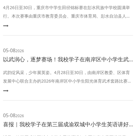
4月26日至30日，重庆市中学生田径锦标赛在彭水民族中学校圆满举
行。本次赛事由重庆市教育委员会、重庆市体育局、彭水自治县人民
政府联合主办，吸引了来自全市41个区县的55支代表队、千余名运动
员同台竞技。
05-08
2026
以武润心，逐梦赛场！我校学子在南岸区中小学生武术套路比赛中斩获佳绩
武韵绽风采，少年展英姿。4月28日至30日，由南岸区教委、区体育
发展中心联合主办的2026年南岸区中小学生阳光体育武术套路比赛，
在南坪中学落下帷幕。此次比赛点燃了全区中小学生的习武热情，共
吸引27所小学、9所中学，95支参赛队伍、564名师生踊跃参与。少年
们以拳为媒、以武竞技，在赛场上尽显青春朝气与中华武术的独特魅
力。
05-08
2026
喜报｜我校学子在第三届成渝双城中小学生英语讲好中国故事大赛中斩获佳绩