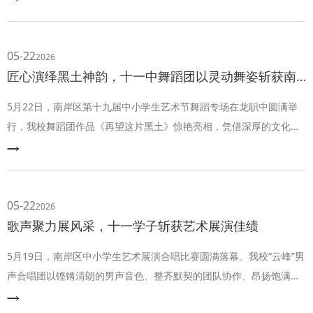
中，校长李顺林、信息科技处主任明正华代表学校参会，正式开启学
校科技教育跨区域协同发展、高品质创新育人的全新征程。
05-22
2026
匠心演绎黑土神韵，十一中舞蹈团以灵动舞姿斩获南岸区第十九届中小学艺术节展演中学组舞蹈第一名
5月22日，南岸区第十九届中小学生艺术节舞蹈专场在龙职中圆满举
行，我校舞蹈团作品《再望这片黑土》惊艳亮相，凭借深厚的文化底
蕴、极具张力的舞台演绎，斩获中学舞蹈组第一的优异成绩！
05-22
2026
歌声聚力展风采，十一学子斩获艺术展演佳绩
5月19日，南岸区中小学生艺术展演合唱比赛圆满落幕。我校“云峰”男
声合唱团以铿锵清朗的男声音色、整齐默契的团队协作、昂扬饱满的
少年朝气，在赛事中展现出超强舞台感染力，斩获优异成绩。生动展