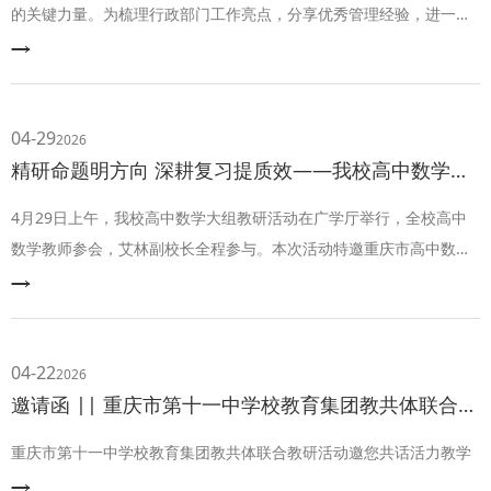
的关键力量。为梳理行政部门工作亮点，分享优秀管理经验，进一步
加强各部门间的学习交流，学校每周三常态化举行“行政管理微分
享”会议，博采众长，助力行政干部共同成长。
04-29
2026
精研命题明方向 深耕复习提质效——我校高中数学组开展教研活动
4月29日上午，我校高中数学大组教研活动在广学厅举行，全校高中
数学教师参会，艾林副校长全程参与。本次活动特邀重庆市高中数学
教研员熊丙章博士作专题讲座，为高三备考与数学教学指明方向。
04-22
2026
邀请函 || 重庆市第十一中学校教育集团教共体联合教研活动邀您共话活力教学
重庆市第十一中学校教育集团教共体联合教研活动邀您共话活力教学