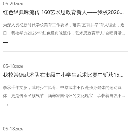
05-20
2026
红色经典咏流传 160艺术思政育新人——我校2026年合唱月活动圆满落幕
为深入贯彻新时代学校美育工作要求，落实“五育并举”育人理念，近
日，我校举办2026年“红色经典咏流传，艺术思政育新人”合唱月活
动。本次活动以艺术为桥、以歌声为媒，厚植爱国爱党情怀，全面展
示学校美育成果，营造“班班有歌声、人人都参与”的浓厚校园艺术氛
围。
05-18
2026
我校崇德武术队在市级中小学生武术比赛中斩获15金，勇夺高中组第一
拳承千年文脉，武铸少年风骨。中华武术不仅是强身健体的运动载
体，更是传承民族气节、涵养家国情怀的文化瑰宝，承载着自强不
息、厚德载物的民族精神。5月14日至17日，2026年重庆市中小学生
武术比赛在我校体艺馆圆满举行。本次赛事由重庆市教育委员会、重
庆市体育局主办，南岸区教委、南岸区体育发展中心承办，汇聚全市
63支代表队、476名运动健儿同台论武、共展风采。
05-18
2026