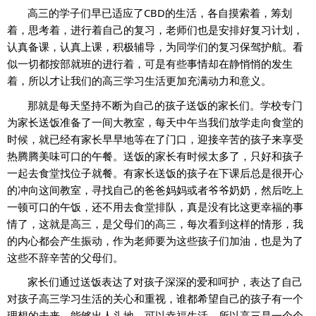
高三的学子们早已适应了CBD的生活，各自摸索着，筹划
着，思考着，进行着自己的复习，老师们也是安排好复习计划，
认真备课，认真上课，积极辅导，为同学们的复习保驾护航。看
似一切都按部就班的进行着，可是有些事情却在静悄悄的发生
着，所以才让我们的高三学习生活更加充满动力和意义。
那就是每天坚持不断为自己的孩子送饭的家长们。学校专门
为家长送饭准备了一间大教室，每天中午当我们放学走向食堂的
时候，就已经有家长早早地等在了门口，迎接辛苦的孩子来享受
热腾腾美味可口的午餐。送饭的家长有时候太多了，只好和孩子
一起去食堂找位子就餐。有家长送饭的孩子在下课后总是很开心
的冲向这间教室，寻找自己的爸爸妈妈或者爷爷奶奶，然后吃上
一顿可口的午饭，还不用去食堂排队，真是没有比这更幸福的事
情了，这就是高三，是父母们的高三，每次看到这样的情形，我
的内心都会产生振动，作为老师要为这些孩子们加油，也是为了
这些不辞辛苦的父母们。
家长们通过送饭表达了对孩子深深的爱和呵护，表达了自己
对孩子高三学习生活的关心和重视，谁都希望自己的孩子有一个
理想的未来，能够出人头地，可以幸福生活，所以高三是一个个